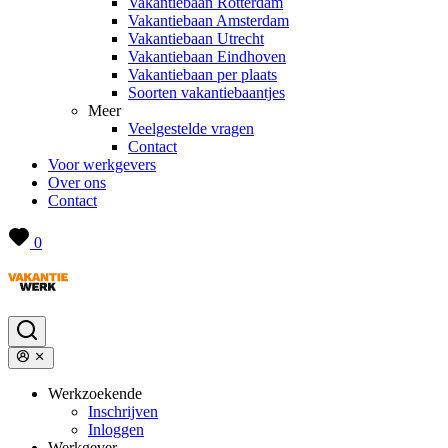
Vakantiebaan Rotterdam
Vakantiebaan Amsterdam
Vakantiebaan Utrecht
Vakantiebaan Eindhoven
Vakantiebaan per plaats
Soorten vakantiebaantjes
Meer
Veelgestelde vragen
Contact
Voor werkgevers
Over ons
Contact
0
Werkzoekende
Inschrijven
Inloggen
Werkgever