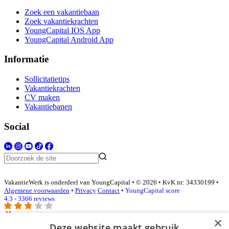
Zoek een vakantiebaan
Zoek vakantiekrachten
YoungCapital IOS App
YoungCapital Android App
Informatie
Sollicitatietips
Vakantiekrachten
CV maken
Vakantiebanen
Social
VakantieWerk is onderdeel van YoungCapital • © 2026 • KvK nr: 34330199 •
Algemene voorwaarden
•
Privacy
Contact
•
YoungCapital score
4.3 - 3366 reviews
×
Deze website maakt gebruik