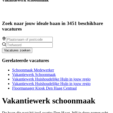
Vakantiewerk schoonmaak
Zoek naar jouw ideale baan in 3451 beschikbare
vacatures
Vacatures zoeken
Gerelateerde vacatures
Schoonmaak Medewerker
Vakantiewerk Schoonmaak
Vakantiewerk Huishoudelijke Hulp in jouw regio
Vakantiewerk Huishoudelijke Hulp in jouw regio
Floormanager Kiosk Den Haag Centraal
Vakantiewerk schoonmaak
De baan die past bij jouLocatie: Den Haag Wil je deze zomer echt