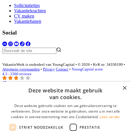
Sollicitatietips
Vakantiekrachten
CV maken
Vakantiebanen
Social
VakantieWerk is onderdeel van YoungCapital • © 2026 • KvK nr: 34330199 •
Algemene voorwaarden
•
Privacy
Contact
•
YoungCapital score
4.3 - 3366 reviews
×
Deze website maakt gebruik
Inloggen als bedrijf
van cookies.
Deze website gebruikt cookies om uw gebruikerservaring te
E-mail
*
verbeteren. Door onze website te gebruiken, stemt u in met alle
cookies in overeenstemming met ons Cookiebeleid.
Lees verder
Wachtwoord
STRIKT NOODZAKELIJK
PRESTATIE
login gegevens onthouden