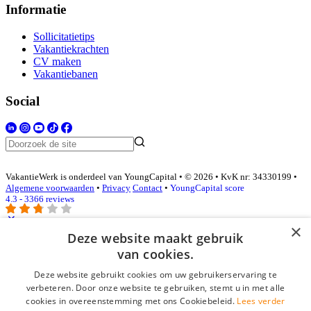
Informatie
Sollicitatietips
Vakantiekrachten
CV maken
Vakantiebanen
Social
VakantieWerk is onderdeel van YoungCapital • © 2026 • KvK nr: 34330199 •
Algemene voorwaarden
•
Privacy
Contact
•
YoungCapital score
4.3 - 3366 reviews
×
Deze website maakt gebruik
Inloggen als bedrijf
van cookies.
Deze website gebruikt cookies om uw gebruikerservaring te
E-mail
*
verbeteren. Door onze website te gebruiken, stemt u in met alle
cookies in overeenstemming met ons Cookiebeleid.
Lees verder
Wachtwoord