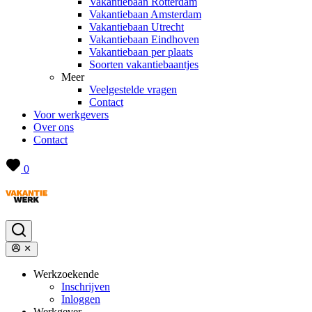
Vakantiebaan Rotterdam
Vakantiebaan Amsterdam
Vakantiebaan Utrecht
Vakantiebaan Eindhoven
Vakantiebaan per plaats
Soorten vakantiebaantjes
Meer
Veelgestelde vragen
Contact
Voor werkgevers
Over ons
Contact
0
Werkzoekende
Inschrijven
Inloggen
Werkgever