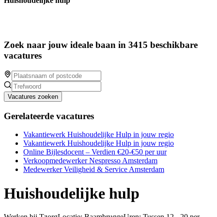
Huishoudelijke hulp
Zoek naar jouw ideale baan in 3415 beschikbare
vacatures
Vacatures zoeken
Gerelateerde vacatures
Vakantiewerk Huishoudelijke Hulp in jouw regio
Vakantiewerk Huishoudelijke Hulp in jouw regio
Online Bijlesdocent – Verdien €20-€50 per uur
Verkoopmedewerker Nespresso Amsterdam
Medewerker Veiligheid & Service Amsterdam
Huishoudelijke hulp
Werken bij TzorgLocatie: BaambruggeUren: Tussen 12 - 20 per