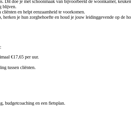
is. Dit doe je met schoonmaak van bijvoorbeeld de woonkamer, keuke
g blijven.
van cliënten en helpt eenzaamheid te voorkomen.
it op, herken je hun zorgbehoefte en houd je jouw leidinggevende op de h
:
imaal €17,65 per uur.
ing tussen cliënten.
ng, budgetcoaching en een fietsplan.