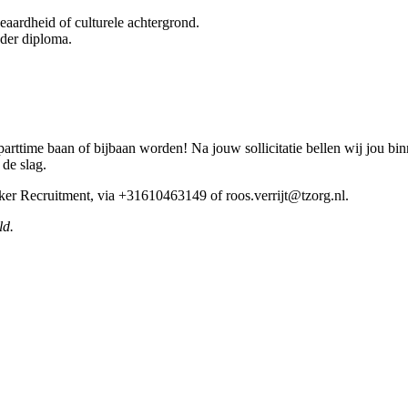
geaardheid of culturele achtergrond.
nder diploma.
rttime baan of bijbaan worden! Na jouw sollicitatie bellen wij jou bi
 de slag.
rker Recruitment, via +31610463149 of roos.verrijt@tzorg.nl.
ld.