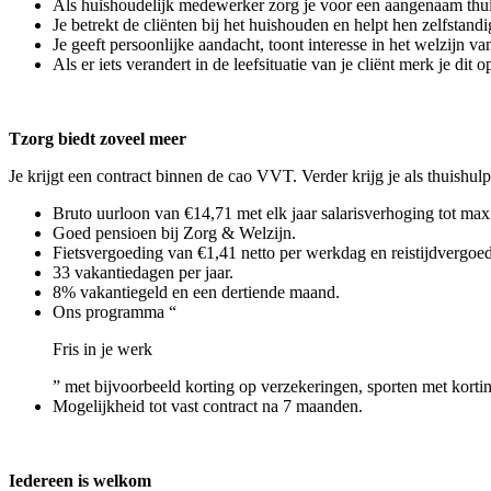
Als huishoudelijk medewerker zorg je voor een aangenaam thu
Je betrekt de cliënten bij het huishouden en helpt hen zelfstandi
Je geeft persoonlijke aandacht, toont interesse in het welzijn 
Als er iets verandert in de leefsituatie van je cliënt merk je d
Tzorg biedt zoveel meer
Je krijgt een contract binnen de cao VVT. Verder krijg je als thuishulp
Bruto uurloon van €14,71 met elk jaar salarisverhoging tot max
Goed pensioen bij Zorg & Welzijn.
Fietsvergoeding van €1,41 netto per werkdag en reistijdvergoed
33 vakantiedagen per jaar.
8% vakantiegeld en een dertiende maand.
Ons programma “
Fris in je werk
” met bijvoorbeeld korting op verzekeringen, sporten met korti
Mogelijkheid tot vast contract na 7 maanden.
Iedereen is welkom