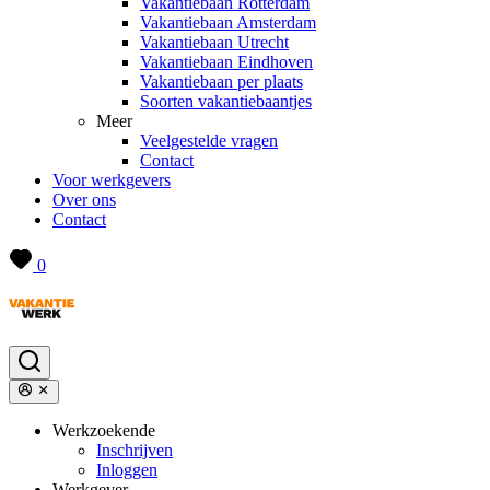
Vakantiebaan Rotterdam
Vakantiebaan Amsterdam
Vakantiebaan Utrecht
Vakantiebaan Eindhoven
Vakantiebaan per plaats
Soorten vakantiebaantjes
Meer
Veelgestelde vragen
Contact
Voor werkgevers
Over ons
Contact
0
Werkzoekende
Inschrijven
Inloggen
Werkgever