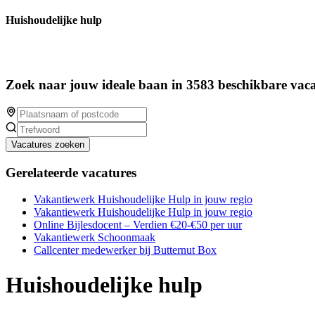
Huishoudelijke hulp
Zoek naar jouw ideale baan in 3583 beschikbare vaca
Vacatures zoeken
Gerelateerde vacatures
Vakantiewerk Huishoudelijke Hulp in jouw regio
Vakantiewerk Huishoudelijke Hulp in jouw regio
Online Bijlesdocent – Verdien €20-€50 per uur
Vakantiewerk Schoonmaak
Callcenter medewerker bij Butternut Box
Huishoudelijke hulp