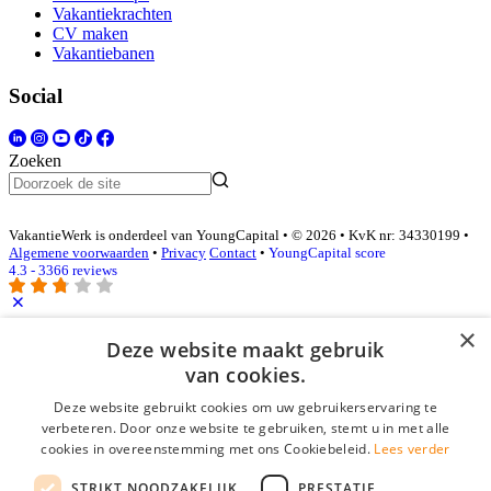
Vakantiekrachten
CV maken
Vakantiebanen
Social
Zoeken
VakantieWerk is onderdeel van YoungCapital • © 2026 • KvK nr: 34330199 •
Algemene voorwaarden
•
Privacy
Contact
•
YoungCapital score
4.3 - 3366 reviews
×
Inloggen als bedrijf
Deze website maakt gebruik
van cookies.
E-mail
*
Deze website gebruikt cookies om uw gebruikerservaring te
verbeteren. Door onze website te gebruiken, stemt u in met alle
cookies in overeenstemming met ons Cookiebeleid.
Lees verder
Wachtwoord
STRIKT NOODZAKELIJK
PRESTATIE