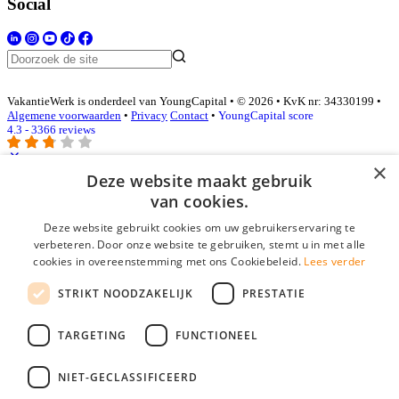
Social
VakantieWerk is onderdeel van YoungCapital • © 2026 • KvK nr: 34330199 •
Algemene voorwaarden
•
Privacy
Contact
•
YoungCapital score
4.3 - 3366 reviews
×
Deze website maakt gebruik
Inloggen als bedrijf
van cookies.
Deze website gebruikt cookies om uw gebruikerservaring te
E-mail
*
verbeteren. Door onze website te gebruiken, stemt u in met alle
cookies in overeenstemming met ons Cookiebeleid.
Lees verder
Wachtwoord
STRIKT NOODZAKELIJK
PRESTATIE
login gegevens onthouden
Wachtwoord vergeten?
login
TARGETING
FUNCTIONEEL
Bedrijf aanmelden
NIET-GECLASSIFICEERD