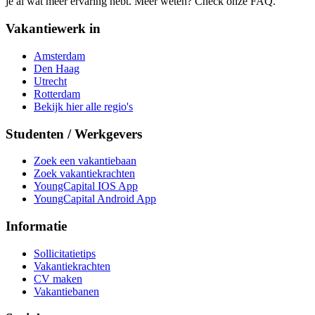
je al wat meer ervaring hebt. Meer weten? Check onze FAQ.
Vakantiewerk in
Amsterdam
Den Haag
Utrecht
Rotterdam
Bekijk hier alle regio's
Studenten / Werkgevers
Zoek een vakantiebaan
Zoek vakantiekrachten
YoungCapital IOS App
YoungCapital Android App
Informatie
Sollicitatietips
Vakantiekrachten
CV maken
Vakantiebanen