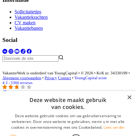
Sollicitatietips
Vakantiekrachten
CV maken
Vakantiebanen
Social
VakantieWerk is onderdeel van YoungCapital • © 2026 • KvK nr: 34330199 •
Algemene voorwaarden
•
Privacy
Contact
•
YoungCapital score
4.3 - 3366 reviews
×
Deze website maakt gebruik
Inloggen als bedrijf
van cookies.
Deze website gebruikt cookies om uw gebruikerservaring te
E-mail
*
verbeteren. Door onze website te gebruiken, stemt u in met alle
cookies in overeenstemming met ons Cookiebeleid.
Lees verder
Wachtwoord