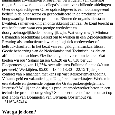
handmatige afwerkingen Plaatsen en verwijderen van kunststof
ringen Samenwerken met collega’s binnen verschillende afdelingen
Over de opdrachtgever Onze opdrachtgever is een toonaangevend
bedrijf in de betonsector en gespecialiseerd in de productie van
hoogwaardige betonnen producten. Binnen de organisatie staan
kwaliteit, samenwerking en ontwikkeling centraal. Je komt terecht in
een hecht team waar een prettige werksfeer en
doorgroeimogelijkheden belangrijk zijn. Wat vragen wij? Minimaal
6 maanden beschikbaar Bereid om te werken in een 2-ploegendienst
Ervaring als productiemedewerker, logistiek medewerker of
heftruckchauffeur In het bezit van een geldig heftruckcertificaat
Goede beheersing van de Nederlandse taal Technisch inzicht en
affiniteit met machines Flexibel en gemotiveerd om te leren Wat
bieden wij jou? Salaris tussen €16,20 en €17,38 per uur
Ploegentoeslag van 11,25% over alle uren Fulltime functie (40 uur
per week) Werktijden: 05:00 – 13:45 13:30 – 22:15 Tijdelijk
contract van 6 maanden met kans op vast Reiskostenvergoeding
Vakantiegeld en vakantiedagen Uitgebreid inwerktraject Werken in
een stabiele en groeiende organisatie Gratis parkeergelegenheid
Interesse? Wil jij aan de slag als productiemedewerker beton in een
technische productieomgeving? Solliciteer direct of neem contact op
met Thom van Dommelen van Olympia Oosterhout via
+31162467414.
Wat ga je doen?