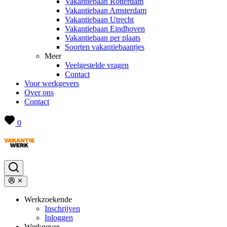
Vakantiebaan Rotterdam
Vakantiebaan Amsterdam
Vakantiebaan Utrecht
Vakantiebaan Eindhoven
Vakantiebaan per plaats
Soorten vakantiebaantjes
Meer
Veelgestelde vragen
Contact
Voor werkgevers
Over ons
Contact
0
Werkzoekende
Inschrijven
Inloggen
Werkgever