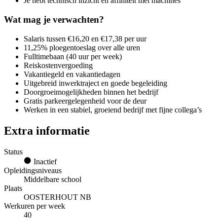
Je hebt technisch inzicht en affiniteit met machines
Wat mag je verwachten?
Salaris tussen €16,20 en €17,38 per uur
11,25% ploegentoeslag over alle uren
Fulltimebaan (40 uur per week)
Reiskostenvergoeding
Vakantiegeld en vakantiedagen
Uitgebreid inwerktraject en goede begeleiding
Doorgroeimogelijkheden binnen het bedrijf
Gratis parkeergelegenheid voor de deur
Werken in een stabiel, groeiend bedrijf met fijne collega’s
Extra informatie
Status
Inactief
Opleidingsniveaus
Middelbare school
Plaats
OOSTERHOUT NB
Werkuren per week
40