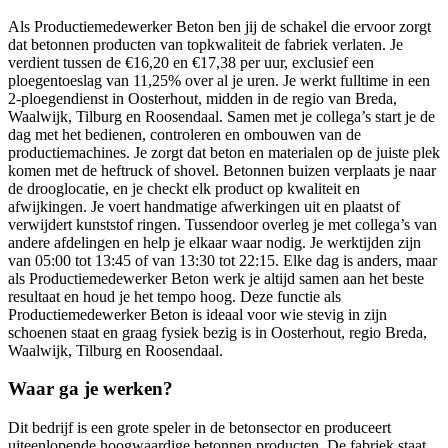
Als Productiemedewerker Beton ben jij de schakel die ervoor zorgt
dat betonnen producten van topkwaliteit de fabriek verlaten. Je
verdient tussen de €16,20 en €17,38 per uur, exclusief een
ploegentoeslag van 11,25% over al je uren. Je werkt fulltime in een
2-ploegendienst in Oosterhout, midden in de regio van Breda,
Waalwijk, Tilburg en Roosendaal. Samen met je collega’s start je de
dag met het bedienen, controleren en ombouwen van de
productiemachines. Je zorgt dat beton en materialen op de juiste plek
komen met de heftruck of shovel. Betonnen buizen verplaats je naar
de drooglocatie, en je checkt elk product op kwaliteit en
afwijkingen. Je voert handmatige afwerkingen uit en plaatst of
verwijdert kunststof ringen. Tussendoor overleg je met collega’s van
andere afdelingen en help je elkaar waar nodig. Je werktijden zijn
van 05:00 tot 13:45 of van 13:30 tot 22:15. Elke dag is anders, maar
als Productiemedewerker Beton werk je altijd samen aan het beste
resultaat en houd je het tempo hoog. Deze functie als
Productiemedewerker Beton is ideaal voor wie stevig in zijn
schoenen staat en graag fysiek bezig is in Oosterhout, regio Breda,
Waalwijk, Tilburg en Roosendaal.
Waar ga je werken?
Dit bedrijf is een grote speler in de betonsector en produceert
uiteenlopende hoogwaardige betonnen producten. De fabriek staat