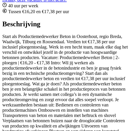
40 uur per week
Tussen €16,20 en €17,38 per uur
Beschrijving
Start als Productiemedewerker Beton in Oosterhout, regio Breda,
Waalwijk, Tilburg en Roosendaal. Verdien tot €17,38 per uur
inclusief ploegentoeslag. Werk in een hecht team, maak elke dag het
verschil en ontwikkel jezelf in de productie van hoogwaardige
betonnen producten. Vacature: Productiemedewerker Beton | 2-
ploegen | €16,20 - €17,38 Intro: Wil jij werken als
productiemedewerker in de betonindustrie en ben je graag fysiek
bezig in een technische productieomgeving? Start dan als
productiemedewerker beton en verdien tot €17,38 per uur inclusief
ploegentoeslag. Wat ga je doen? Als productiemedewerker beton
ben je een belangrijke schakel in het productieproces van betonnen
producten. Je werkt samen met collega’s in een dynamische
productieomgeving en zorgt ervoor dat alles soepel verloopt. Je
werkzaamheden bestaan uit: Bedienen en controleren van
productiemachines Ombouwen en instellen van machines
Transporteren van beton en materialen met heftruck en shovel
Verplaatsen van betonnen buizen naar de drooglocatie Controleren
van producten op kwaliteit en afwijkingen Uitvoeren van