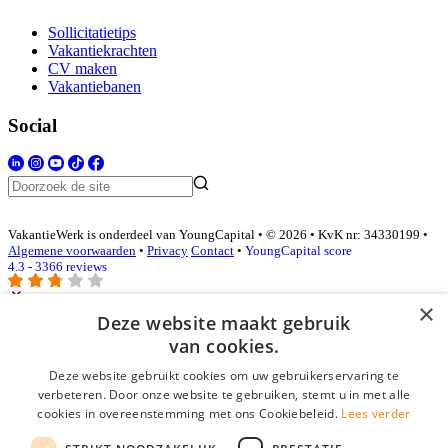
Sollicitatietips
Vakantiekrachten
CV maken
Vakantiebanen
Social
VakantieWerk is onderdeel van YoungCapital • © 2026 • KvK nr: 34330199 •
Algemene voorwaarden
•
Privacy
Contact
•
YoungCapital score
4.3 - 3366 reviews
×
Deze website maakt gebruik
Inloggen als bedrijf
van cookies.
Deze website gebruikt cookies om uw gebruikerservaring te
E-mail
*
verbeteren. Door onze website te gebruiken, stemt u in met alle
cookies in overeenstemming met ons Cookiebeleid.
Lees verder
Wachtwoord