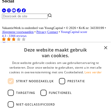
Social
VakantieWerk is onderdeel van YoungCapital • © 2026 • KvK nr: 34330199 •
Algemene voorwaarden
•
Privacy
Contact
•
YoungCapital score
4.3 - 3366 reviews
×
Deze website maakt gebruik
Inloggen als bedrijf
van cookies.
Deze website gebruikt cookies om uw gebruikerservaring te
E-mail
*
verbeteren. Door onze website te gebruiken, stemt u in met alle
cookies in overeenstemming met ons Cookiebeleid.
Lees verder
Wachtwoord
STRIKT NOODZAKELIJK
PRESTATIE
login gegevens onthouden
Wachtwoord vergeten?
login
TARGETING
FUNCTIONEEL
Bedrijf aanmelden
NIET-GECLASSIFICEERD