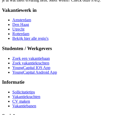
je al wat meer ervaring hebt. Meer weten? Check onze FAQ.
Vakantiewerk in
Amsterdam
Den Haag
Utrecht
Rotterdam
Bekijk hier alle regio's
Studenten / Werkgevers
Zoek een vakantiebaan
Zoek vakantiekrachten
YoungCapital IOS App
YoungCapital Android App
Informatie
Sollicitatietips
Vakantiekrachten
CV maken
Vakantiebanen