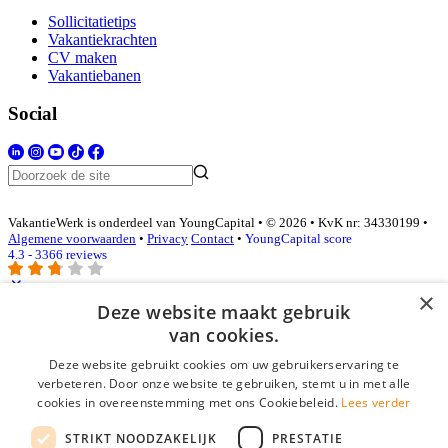
Sollicitatietips
Vakantiekrachten
CV maken
Vakantiebanen
Social
VakantieWerk is onderdeel van YoungCapital • © 2026 • KvK nr: 34330199 •
Algemene voorwaarden
•
Privacy
Contact
•
YoungCapital score
4.3 - 3366 reviews
×
Deze website maakt gebruik
Inloggen als bedrijf
van cookies.
Deze website gebruikt cookies om uw gebruikerservaring te
E-mail
*
verbeteren. Door onze website te gebruiken, stemt u in met alle
cookies in overeenstemming met ons Cookiebeleid.
Lees verder
Wachtwoord
STRIKT NOODZAKELIJK
PRESTATIE
login gegevens onthouden