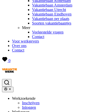
Vakantiebaan Rotterdam
Vakantiebaan Amsterdam
Vakantiebaan Utrecht
Vakantiebaan Eindhoven
Vakantiebaan per plaats
Soorten vakantiebaantjes
Meer
Veelgestelde vragen
Contact
Voor werkgevers
Over ons
Contact
0
Werkzoekende
Inschrijven
Inloggen
Werkgever