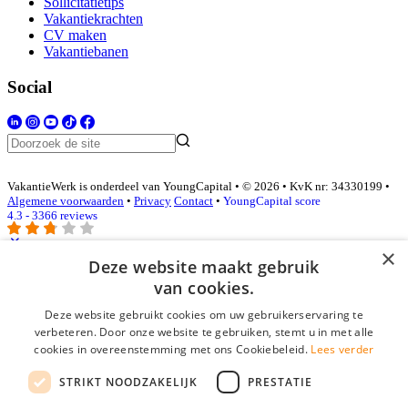
Sollicitatietips
Vakantiekrachten
CV maken
Vakantiebanen
Social
VakantieWerk is onderdeel van YoungCapital • © 2026 • KvK nr: 34330199 •
Algemene voorwaarden
•
Privacy
Contact
•
YoungCapital score
4.3 - 3366 reviews
×
Deze website maakt gebruik
Inloggen als bedrijf
van cookies.
Deze website gebruikt cookies om uw gebruikerservaring te
E-mail
*
verbeteren. Door onze website te gebruiken, stemt u in met alle
cookies in overeenstemming met ons Cookiebeleid.
Lees verder
Wachtwoord
STRIKT NOODZAKELIJK
PRESTATIE
login gegevens onthouden
Wachtwoord vergeten?