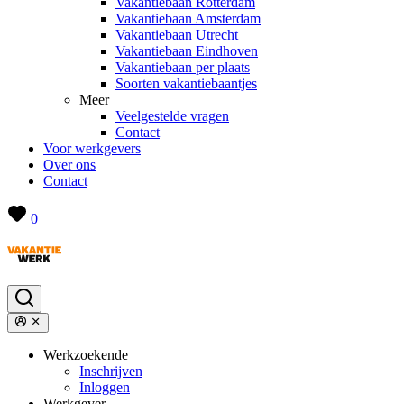
Vakantiebaan Rotterdam
Vakantiebaan Amsterdam
Vakantiebaan Utrecht
Vakantiebaan Eindhoven
Vakantiebaan per plaats
Soorten vakantiebaantjes
Meer
Veelgestelde vragen
Contact
Voor werkgevers
Over ons
Contact
0
Werkzoekende
Inschrijven
Inloggen
Werkgever