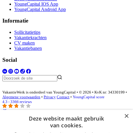
YoungCapital IOS App
YoungCapital Android App
Informatie
Sollicitatietips
Vakantiekrachten
CV maken
Vakantiebanen
Social
VakantieWerk is onderdeel van YoungCapital • © 2026 • KvK nr: 34330199 •
Algemene voorwaarden
•
Privacy
Contact
•
YoungCapital score
4.3 - 3366 reviews
×
Deze website maakt gebruik
Inloggen als bedrijf
van cookies.