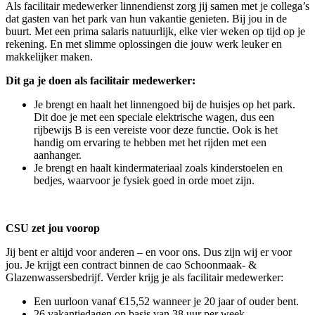
Als facilitair medewerker linnendienst zorg jij samen met je collega’s
dat gasten van het park van hun vakantie genieten. Bij jou in de
buurt. Met een prima salaris natuurlijk, elke vier weken op tijd op je
rekening. En met slimme oplossingen die jouw werk leuker en
makkelijker maken.
Dit ga je doen als facilitair medewerker:
Je brengt en haalt het linnengoed bij de huisjes op het park.
Dit doe je met een speciale elektrische wagen, dus een
rijbewijs B is een vereiste voor deze functie. Ook is het
handig om ervaring te hebben met het rijden met een
aanhanger.
Je brengt en haalt kindermateriaal zoals kinderstoelen en
bedjes, waarvoor je fysiek goed in orde moet zijn.
CSU zet jou voorop
Jij bent er altijd voor anderen – en voor ons. Dus zijn wij er voor
jou. Je krijgt een contract binnen de cao Schoonmaak- &
Glazenwassersbedrijf. Verder krijg je als facilitair medewerker:
Een uurloon vanaf €15,52 wanneer je 20 jaar of ouder bent.
26 vakantiedagen op basis van 38 uur per week.