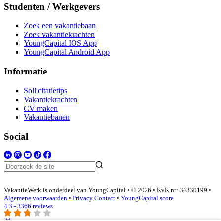
Studenten / Werkgevers
Zoek een vakantiebaan
Zoek vakantiekrachten
YoungCapital IOS App
YoungCapital Android App
Informatie
Sollicitatietips
Vakantiekrachten
CV maken
Vakantiebanen
Social
VakantieWerk is onderdeel van YoungCapital • © 2026 • KvK nr: 34330199 •
Algemene voorwaarden
•
Privacy
Contact
•
YoungCapital score
4.3 - 3366 reviews