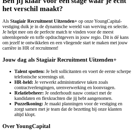
Ben jij klaar voor een stage waar je écht
het verschil maakt?
Als
Stagiair Recruitment Uitzenden+
op onze YoungCapital-
vestiging duik je in de dynamische wereld van werving en selectie.
Je helpt mee om de perfecte match te vinden voor de meest
uiteenlopende en toffe opdrachtgevers in jouw regio. Dit is dé kans
om jezelf te ontwikkelen en een vliegende start te maken met jouw
carrière in HR of recruitment!
Jouw dag als Stagiair Recruitment Uitzenden+
Talent spotten:
Je belt sollicitanten en voert de eerste scherpe
telefonische screenings uit.
HR-held:
Je verwerkt administratieve taken zoals
contractverlengingen, urenverwerking en loonvragen.
Relatiebeheer:
Je onderhoudt nauw contact met de
kandidaten en flexkrachten die jij hebt aangenomen.
Puzzelkoning:
Je maakt planningen voor de vestiging en
zorgt samen met je team dat de bezetting bij onze klanten
altijd klopt.
Over YoungCapital