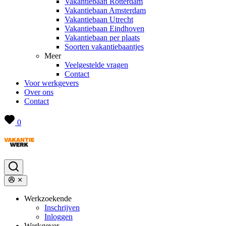
Vakantiebaan Rotterdam
Vakantiebaan Amsterdam
Vakantiebaan Utrecht
Vakantiebaan Eindhoven
Vakantiebaan per plaats
Soorten vakantiebaantjes
Meer
Veelgestelde vragen
Contact
Voor werkgevers
Over ons
Contact
0
Werkzoekende
Inschrijven
Inloggen
Werkgever