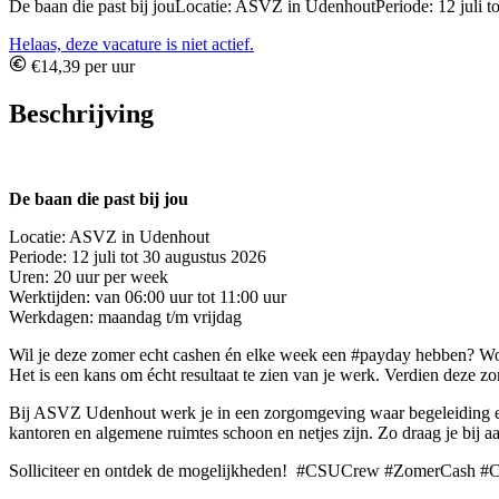
De baan die past bij jouLocatie: ASVZ in UdenhoutPeriode: 12 juli t
Helaas, deze vacature is niet actief.
€14,39 per uur
Beschrijving
De baan die past bij jou
Locatie: ASVZ in Udenhout
Periode: 12 juli tot 30 augustus 2026
Uren: 20 uur per week
Werktijden: van 06:00 uur tot 11:00 uur
Werkdagen: maandag t/m vrijdag
Wil je deze zomer echt cashen én elke week een #payday hebben? Wo
Het is een kans om écht resultaat te zien van je werk. Verdien deze zom
Bij ASVZ Udenhout werk je in een zorgomgeving waar begeleiding en 
kantoren en algemene ruimtes schoon en netjes zijn. Zo draag je bij a
Solliciteer en ontdek de mogelijkheden! #CSUCrew #ZomerCash