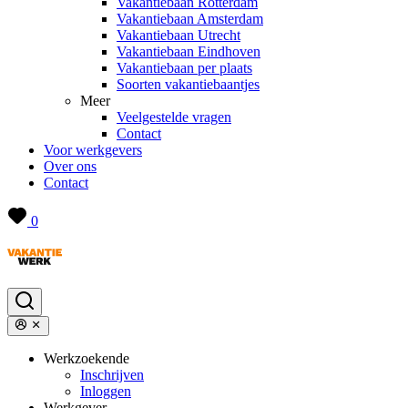
Vakantiebaan Rotterdam
Vakantiebaan Amsterdam
Vakantiebaan Utrecht
Vakantiebaan Eindhoven
Vakantiebaan per plaats
Soorten vakantiebaantjes
Meer
Veelgestelde vragen
Contact
Voor werkgevers
Over ons
Contact
0
Werkzoekende
Inschrijven
Inloggen
Werkgever