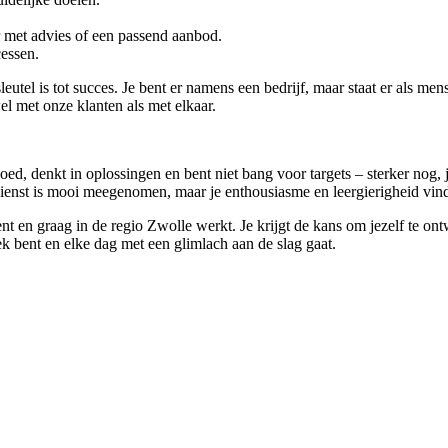
 met advies of een passend aanbod.
cessen.
eutel is tot succes. Je bent er namens een bedrijf, maar staat er als m
l met onze klanten als met elkaar.
 goed, denkt in oplossingen en bent niet bang voor targets – sterker nog, 
ndienst is mooi meegenomen, maar je enthousiasme en leergierigheid vin
ent en graag in de regio Zwolle werkt. Je krijgt de kans om jezelf te ont
ek bent en elke dag met een glimlach aan de slag gaat.