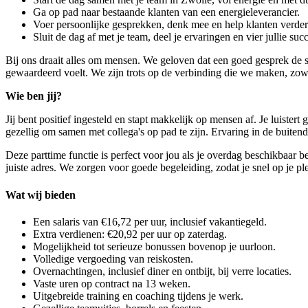
Ga op pad naar bestaande klanten van een energieleverancier.
Voer persoonlijke gesprekken, denk mee en help klanten verder
Sluit de dag af met je team, deel je ervaringen en vier jullie suc
Bij ons draait alles om mensen. We geloven dat een goed gesprek de sl
gewaardeerd voelt. We zijn trots op de verbinding die we maken, zowe
Wie ben jij?
Jij bent positief ingesteld en stapt makkelijk op mensen af. Je luistert
gezellig om samen met collega's op pad te zijn. Ervaring in de buite
Deze parttime functie is perfect voor jou als je overdag beschikbaar b
juiste adres. We zorgen voor goede begeleiding, zodat je snel op je pl
Wat wij bieden
Een salaris van €16,72 per uur, inclusief vakantiegeld.
Extra verdienen: €20,92 per uur op zaterdag.
Mogelijkheid tot serieuze bonussen bovenop je uurloon.
Volledige vergoeding van reiskosten.
Overnachtingen, inclusief diner en ontbijt, bij verre locaties.
Vaste uren op contract na 13 weken.
Uitgebreide training en coaching tijdens je werk.