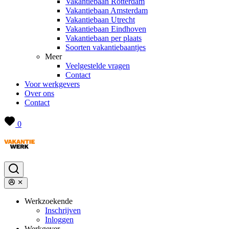
Vakantiebaan Rotterdam
Vakantiebaan Amsterdam
Vakantiebaan Utrecht
Vakantiebaan Eindhoven
Vakantiebaan per plaats
Soorten vakantiebaantjes
Meer
Veelgestelde vragen
Contact
Voor werkgevers
Over ons
Contact
0
Werkzoekende
Inschrijven
Inloggen
Werkgever