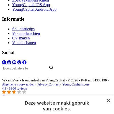
Zoek vakantiekrachten
YoungCapital IOS App
YoungCapital Android App
Informatie
Sollicitatietips
Vakantiekrachten
CV maken
Vakantiebanen
Social
VakantieWerk is onderdeel van YoungCapital • © 2026 • KvK nr: 34330199 •
Algemene voorwaarden
•
Privacy
Contact
•
YoungCapital score
4.3 - 3366 reviews
×
Deze website maakt gebruik
Inloggen als bedrijf
van cookies.