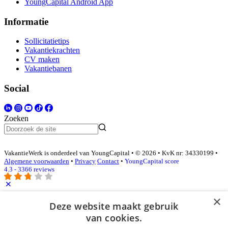
YoungCapital Android App
Informatie
Sollicitatietips
Vakantiekrachten
CV maken
Vakantiebanen
Social
Zoeken
VakantieWerk is onderdeel van YoungCapital • © 2026 • KvK nr: 34330199 •
Algemene voorwaarden
•
Privacy
Contact
•
YoungCapital score
4.3 - 3366 reviews
×
Deze website maakt gebruik
Inloggen als bedrijf
van cookies.
E-mail
*