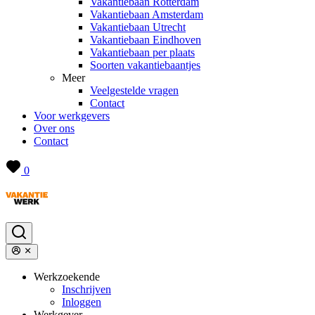
Vakantiebaan Rotterdam
Vakantiebaan Amsterdam
Vakantiebaan Utrecht
Vakantiebaan Eindhoven
Vakantiebaan per plaats
Soorten vakantiebaantjes
Meer
Veelgestelde vragen
Contact
Voor werkgevers
Over ons
Contact
0
Werkzoekende
Inschrijven
Inloggen
Werkgever