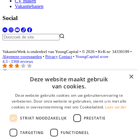
CV maken
Vakantiebanen
Social
VakantieWerk is onderdeel van YoungCapital • © 2026 • KvK nr: 34330199 •
Algemene voorwaarden
•
Privacy
Contact
•
YoungCapital score
4.3 - 3366 reviews
×
Deze website maakt gebruik
Inloggen als bedrijf
van cookies.
Deze website gebruikt cookies om uw gebruikerservaring te
E-mail
*
verbeteren. Door onze website te gebruiken, stemt u in met alle
cookies in overeenstemming met ons Cookiebeleid.
Lees verder
Wachtwoord
STRIKT NOODZAKELIJK
PRESTATIE
login gegevens onthouden
Wachtwoord vergeten?
login
TARGETING
FUNCTIONEEL