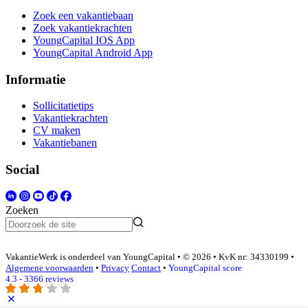
Zoek een vakantiebaan
Zoek vakantiekrachten
YoungCapital IOS App
YoungCapital Android App
Informatie
Sollicitatietips
Vakantiekrachten
CV maken
Vakantiebanen
Social
Zoeken
VakantieWerk is onderdeel van YoungCapital • © 2026 • KvK nr: 34330199 •
Algemene voorwaarden
•
Privacy
Contact
•
YoungCapital score
4.3 - 3366 reviews