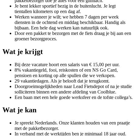
pakketbezorger doe je alles voor een glimlach.
Je bent lekker sportief bezig in de buitenlucht. Je legt
tientallen kilometers op een dag af.
Werken wanneer je wilt; we hebben 7 dagen per week
diensten in de ochtend en middag beschikbaar. Handig als
bijbaan. Een hele dag werken kan natuurlijk ook.
Door een pakket te bezorgen met de fiets draag je bij aan een
groener bezorgproces.
Wat je krijgt
Bij deze vacature hoort een salaris van € 15,00 per uur.
8% vakantiegeld, fooi, reiskosten of een NS Go Card,
pensioen en korting op alle spullen die we verkopen.
29 vakantiedagen. Als je belooft dat je terugkomt.
Doorgroeimogelijkheden naar Lead Fietsdepot of na je studie
solliciteren binnen een andere afdeling van Coolblue.
Een baan met een hele goede werksfeer en de tofste collega’s.
Wat je kan
Je spreekt Nederlands. Onze klanten houden van een praatje
met de pakketbezorger.
In verband met de werktijden ben je minimaal 18 jaar oud.