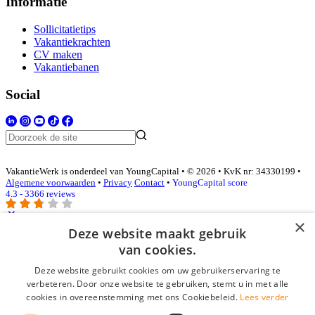
Informatie
Sollicitatietips
Vakantiekrachten
CV maken
Vakantiebanen
Social
VakantieWerk is onderdeel van YoungCapital • © 2026 • KvK nr: 34330199 •
Algemene voorwaarden
•
Privacy
Contact
•
YoungCapital score
4.3 - 3366 reviews
×
Deze website maakt gebruik
Inloggen als bedrijf
van cookies.
Deze website gebruikt cookies om uw gebruikerservaring te
E-mail
*
verbeteren. Door onze website te gebruiken, stemt u in met alle
cookies in overeenstemming met ons Cookiebeleid.
Lees verder
Wachtwoord