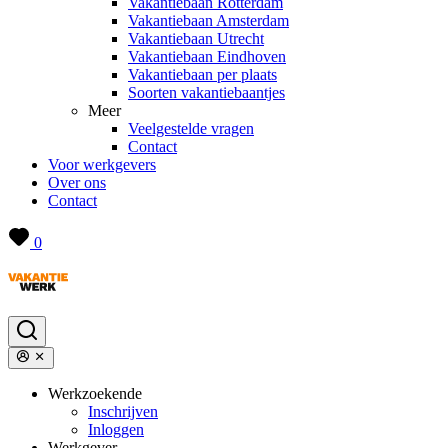
Vakantiebaan Rotterdam
Vakantiebaan Amsterdam
Vakantiebaan Utrecht
Vakantiebaan Eindhoven
Vakantiebaan per plaats
Soorten vakantiebaantjes
Meer
Veelgestelde vragen
Contact
Voor werkgevers
Over ons
Contact
0
Werkzoekende
Inschrijven
Inloggen
Werkgever