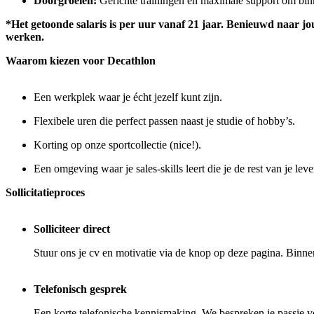
Doorgroeien:
Gerichte trainingen en maximale support om binn
*Het getoonde salaris is per uur vanaf 21 jaar. Benieuwd naar jouw
werken.
Waarom kiezen voor Decathlon
Een werkplek waar je écht jezelf kunt zijn.
Flexibele uren die perfect passen naast je studie of hobby’s.
Korting op onze sportcollectie (nice!).
Een omgeving waar je sales-skills leert die je de rest van je lev
Sollicitatieproces
Solliciteer direct
Stuur ons je cv en motivatie via de knop op deze pagina. Binne
Telefonisch gesprek
Een korte telefonische kennismaking. We bespreken je passie voo