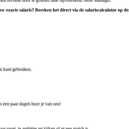
en no-time door te groeien naar bijvoorbeeld Store Manager.
 exacte salaris? Bereken het direct via de salariscalculator op deze
en kunt gebruiken.
n een paar dagen hoor je van ons!
r sport, je ambities en kijken of er een match is.