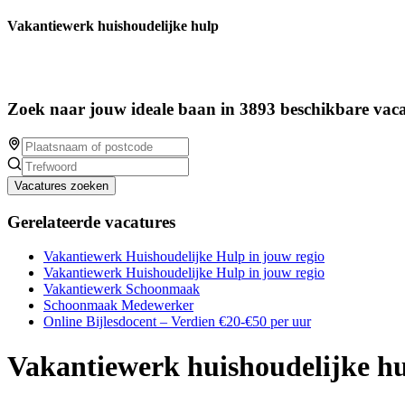
Vakantiewerk huishoudelijke hulp
Zoek naar jouw ideale baan in 3893 beschikbare vaca
Vacatures zoeken
Gerelateerde vacatures
Vakantiewerk Huishoudelijke Hulp in jouw regio
Vakantiewerk Huishoudelijke Hulp in jouw regio
Vakantiewerk Schoonmaak
Schoonmaak Medewerker
Online Bijlesdocent – Verdien €20-€50 per uur
Vakantiewerk huishoudelijke h