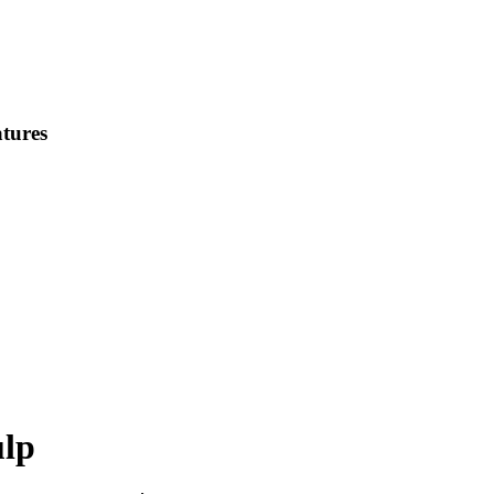
tures
ulp