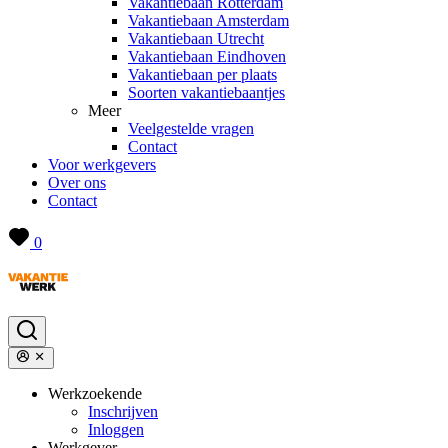
Vakantiebaan Rotterdam
Vakantiebaan Amsterdam
Vakantiebaan Utrecht
Vakantiebaan Eindhoven
Vakantiebaan per plaats
Soorten vakantiebaantjes
Meer
Veelgestelde vragen
Contact
Voor werkgevers
Over ons
Contact
0
Werkzoekende
Inschrijven
Inloggen
Werkgever