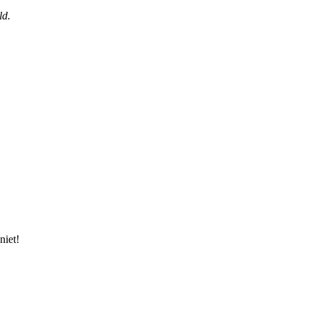
ld.
niet!