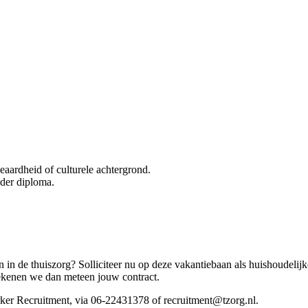
geaardheid of culturele achtergrond.
nder diploma.
n in de thuiszorg? Solliciteer nu op deze vakantiebaan als huishoudelijk
 tekenen we dan meteen jouw contract.
er Recruitment, via 06-22431378 of recruitment@tzorg.nl.