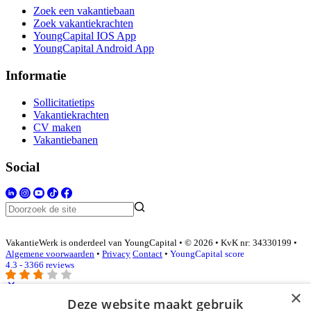
Zoek een vakantiebaan
Zoek vakantiekrachten
YoungCapital IOS App
YoungCapital Android App
Informatie
Sollicitatietips
Vakantiekrachten
CV maken
Vakantiebanen
Social
VakantieWerk is onderdeel van YoungCapital • © 2026 • KvK nr: 34330199 •
Algemene voorwaarden
•
Privacy
Contact
•
YoungCapital score
4.3 - 3366 reviews
×
Deze website maakt gebruik