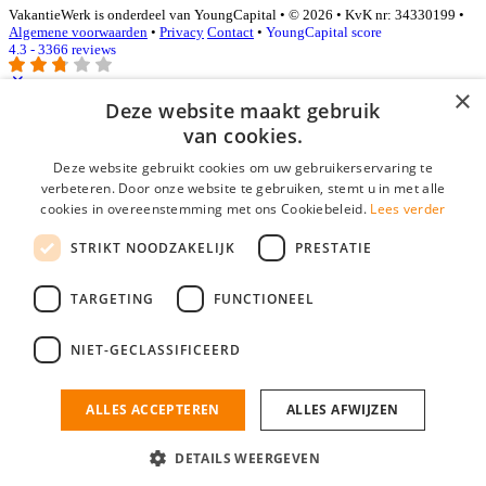
VakantieWerk is onderdeel van YoungCapital • © 2026 • KvK nr: 34330199 •
Algemene voorwaarden
•
Privacy
Contact
•
YoungCapital score
4.3 - 3366 reviews
×
Deze website maakt gebruik
Inloggen als bedrijf
van cookies.
Deze website gebruikt cookies om uw gebruikerservaring te
E-mail
*
verbeteren. Door onze website te gebruiken, stemt u in met alle
cookies in overeenstemming met ons Cookiebeleid.
Lees verder
Wachtwoord
STRIKT NOODZAKELIJK
PRESTATIE
login gegevens onthouden
Wachtwoord vergeten?
login
TARGETING
FUNCTIONEEL
Bedrijf aanmelden
NIET-GECLASSIFICEERD
Na het aanmelden kun je meteen je vacature plaatsen en heb je je
nieuwe collega/werknemer zo gevonden!
ALLES ACCEPTEREN
ALLES AFWIJZEN
Heb je nog geen gratis bedrijfsprofiel?
DETAILS WEERGEVEN
Bedrijf aanmelden