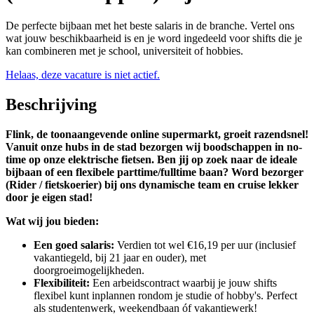
De perfecte bijbaan met het beste salaris in de branche. Vertel ons
wat jouw beschikbaarheid is en je word ingedeeld voor shifts die je
kan combineren met je school, universiteit of hobbies.
Helaas, deze vacature is niet actief.
Beschrijving
Flink, de toonaangevende online supermarkt, groeit razendsnel!
Vanuit onze hubs in de stad bezorgen wij boodschappen in no-
time op onze elektrische fietsen. Ben jij op zoek naar de ideale
bijbaan of een flexibele parttime/fulltime baan? Word bezorger
(Rider / fietskoerier) bij ons dynamische team en cruise lekker
door je eigen stad!
Wat wij jou bieden:
Een goed salaris:
Verdien tot wel €16,19 per uur (inclusief
vakantiegeld, bij 21 jaar en ouder), met
doorgroeimogelijkheden.
Flexibiliteit:
Een arbeidscontract waarbij je jouw shifts
flexibel kunt inplannen rondom je studie of hobby's. Perfect
als studentenwerk, weekendbaan óf vakantiewerk!