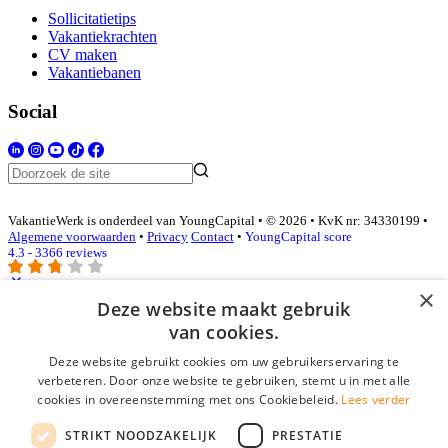
Sollicitatietips
Vakantiekrachten
CV maken
Vakantiebanen
Social
VakantieWerk is onderdeel van YoungCapital • © 2026 • KvK nr: 34330199 •
Algemene voorwaarden
•
Privacy
Contact
•
YoungCapital score
4.3 - 3366 reviews
×
Deze website maakt gebruik
Inloggen als bedrijf
van cookies.
Deze website gebruikt cookies om uw gebruikerservaring te
E-mail
*
verbeteren. Door onze website te gebruiken, stemt u in met alle
cookies in overeenstemming met ons Cookiebeleid.
Lees verder
Wachtwoord
STRIKT NOODZAKELIJK
PRESTATIE
login gegevens onthouden