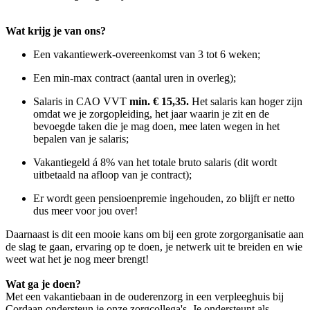
Wat krijg je van ons?
Een vakantiewerk-overeenkomst van 3 tot 6 weken;
Een min-max contract (aantal uren in overleg);
Salaris in CAO VVT
min. € 15,35.
Het salaris kan hoger zijn
omdat we je zorgopleiding, het jaar waarin je zit en de
bevoegde taken die je mag doen, mee laten wegen in het
bepalen van je salaris;
Vakantiegeld á 8% van het totale bruto salaris (dit wordt
uitbetaald na afloop van je contract);
Er wordt geen pensioenpremie ingehouden, zo blijft er netto
dus meer voor jou over!
Daarnaast is dit een mooie kans om bij een grote zorgorganisatie aan
de slag te gaan, ervaring op te doen, je netwerk uit te breiden en wie
weet wat het je nog meer brengt!
Wat ga je doen?
Met een vakantiebaan in de ouderenzorg in een verpleeghuis bij
Cordaan ondersteun je onze zorgcollega's. Je ondersteunt als