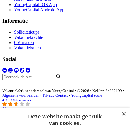
YoungCapital IOS App
YoungCapital Android App
Informatie
Sollicitatietips
Vakantiekrachten
CV maken
Vakantiebanen
Social
VakantieWerk is onderdeel van YoungCapital • © 2026 • KvK nr: 34330199 •
Algemene voorwaarden
•
Privacy
Contact
•
YoungCapital score
4.3 - 3366 reviews
×
Deze website maakt gebruik
Inloggen als bedrijf
van cookies.