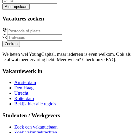
Alert opslaan
Vacatures zoeken
Zoeken
We heten wel YoungCapital, maar iedereen is even welkom. Ook als
je al wat meer ervaring hebt. Meer weten? Check onze FAQ.
Vakantiewerk in
Amsterdam
Den Haag
Utrecht
Rotterdam
Bekijk hier alle regio's
Studenten / Werkgevers
Zoek een vakantiebaan
Zoek vakantiekrachten