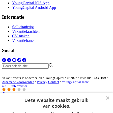
YoungCapital IOS App
YoungCapital Android App
Informatie
Sollicitatietips
Vakantiekrachten
CV maken
Vakantiebanen
Social
VakantieWerk is onderdeel van YoungCapital • © 2026 • KvK nr: 34330199 •
Algemene voorwaarden
•
Privacy
Contact
•
YoungCapital score
4.3 - 3366 reviews
×
Deze website maakt gebruik
Inloggen als bedrijf
van cookies.