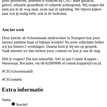
jouw privéleven. Iedereen is welkom bij CSU: ieder geslacht,
geloof, seksuele geaardheid of culturele achtergrond. Wij zorgen dat
niets jou in de weg staat, zoals taal of opleiding. We blijven kijken
naar wat jij nodig hebt, ook in de toekomst.
Aan het werk
Deze functie als Schoonmaak medewerker in Nunspeet kan jouw
nieuwe parttime baan of bijbaan worden! Na jouw sollicitatie bellen
wij jou binnen 2 werkdagen. Daarna kom je bij ons op gesprek.
Vaak tekenen we dan meteen jouw contract en kun je aan de slag.
Heb je vragen? Dat kan natuurlijk. Stel ze aan Connie Koppier -
Wassenaar, Recruiter, via 06-82089998 of connie.koppier@csu.nl.
#CSUschoonmaakB
#CSUontdek
Extra informatie
Status
Inactief