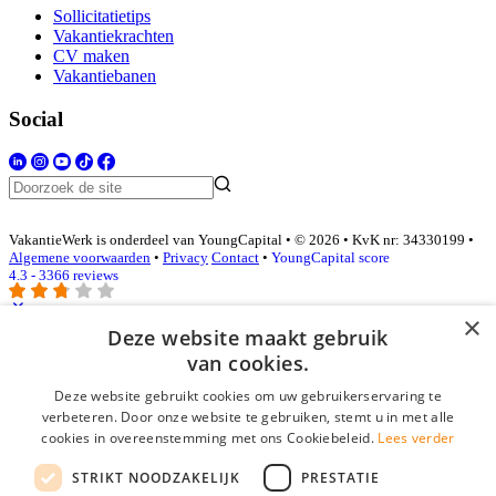
Sollicitatietips
Vakantiekrachten
CV maken
Vakantiebanen
Social
VakantieWerk is onderdeel van YoungCapital • © 2026 • KvK nr: 34330199 •
Algemene voorwaarden
•
Privacy
Contact
•
YoungCapital score
4.3 - 3366 reviews
×
Deze website maakt gebruik
Inloggen als bedrijf
van cookies.
Deze website gebruikt cookies om uw gebruikerservaring te
E-mail
*
verbeteren. Door onze website te gebruiken, stemt u in met alle
cookies in overeenstemming met ons Cookiebeleid.
Lees verder
Wachtwoord
STRIKT NOODZAKELIJK
PRESTATIE
login gegevens onthouden