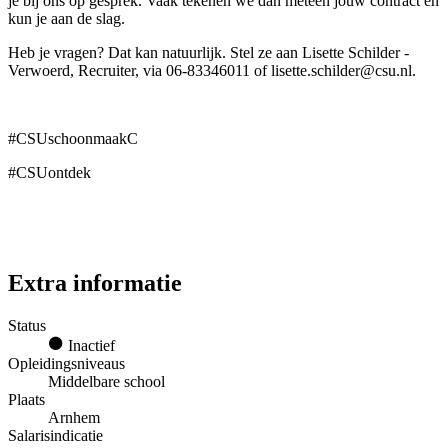
je bij ons op gesprek. Vaak tekenen we dan meteen jouw contract en
kun je aan de slag.
Heb je vragen? Dat kan natuurlijk. Stel ze aan Lisette Schilder -
Verwoerd, Recruiter, via 06-83346011 of lisette.schilder@csu.nl.
#CSUschoonmaakC
#CSUontdek
Extra informatie
Status
Inactief
Opleidingsniveaus
Middelbare school
Plaats
Arnhem
Salarisindicatie