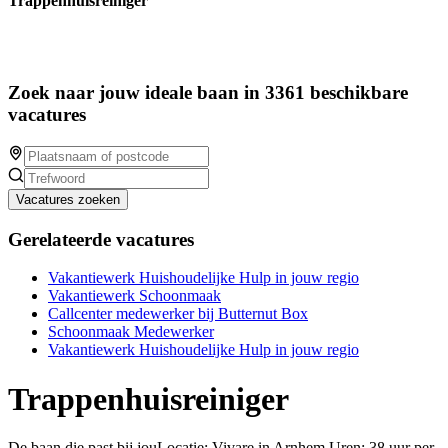
Trappenhuisreiniger
Zoek naar jouw ideale baan in 3361 beschikbare
vacatures
Vacatures zoeken
Gerelateerde vacatures
Vakantiewerk Huishoudelijke Hulp in jouw regio
Vakantiewerk Schoonmaak
Callcenter medewerker bij Butternut Box
Schoonmaak Medewerker
Vakantiewerk Huishoudelijke Hulp in jouw regio
Trappenhuisreiniger
De baan die past bij jouLocatie: Vivare in Arnhem Uren: 38 uur per