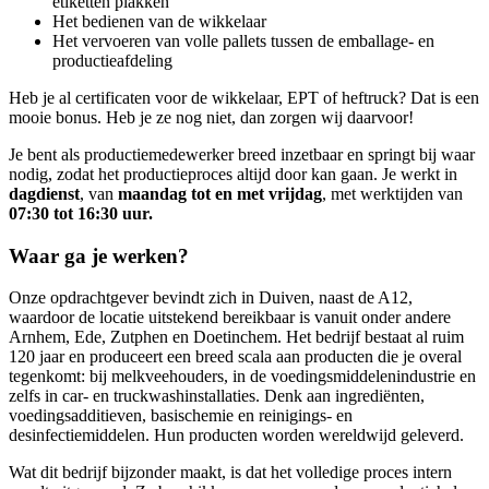
etiketten plakken
Het bedienen van de wikkelaar
Het vervoeren van volle pallets tussen de emballage- en
productieafdeling
Heb je al certificaten voor de wikkelaar, EPT of heftruck? Dat is een
mooie bonus. Heb je ze nog niet, dan zorgen wij daarvoor!
Je bent als productiemedewerker breed inzetbaar en springt bij waar
nodig, zodat het productieproces altijd door kan gaan. Je werkt in
dagdienst
, van
maandag tot en met vrijdag
, met werktijden van
07:30 tot 16:30 uur.
Waar ga je werken?
Onze opdrachtgever bevindt zich in Duiven, naast de A12,
waardoor de locatie uitstekend bereikbaar is vanuit onder andere
Arnhem, Ede, Zutphen en Doetinchem. Het bedrijf bestaat al ruim
120 jaar en produceert een breed scala aan producten die je overal
tegenkomt: bij melkveehouders, in de voedingsmiddelenindustrie en
zelfs in car- en truckwashinstallaties. Denk aan ingrediënten,
voedingsadditieven, basischemie en reinigings- en
desinfectiemiddelen. Hun producten worden wereldwijd geleverd.
Wat dit bedrijf bijzonder maakt, is dat het volledige proces intern