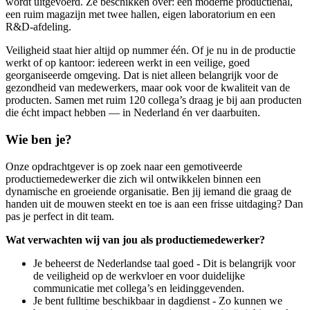
wordt uitgevoerd. Ze beschikken over: een moderne productiehal,
een ruim magazijn met twee hallen, eigen laboratorium en een
R&D-afdeling.
Veiligheid staat hier altijd op nummer één. Of je nu in de productie
werkt of op kantoor: iedereen werkt in een veilige, goed
georganiseerde omgeving. Dat is niet alleen belangrijk voor de
gezondheid van medewerkers, maar ook voor de kwaliteit van de
producten. Samen met ruim 120 collega’s draag je bij aan producten
die écht impact hebben — in Nederland én ver daarbuiten.
Wie ben je?
Onze opdrachtgever is op zoek naar een gemotiveerde
productiemedewerker die zich wil ontwikkelen binnen een
dynamische en groeiende organisatie. Ben jij iemand die graag de
handen uit de mouwen steekt en toe is aan een frisse uitdaging? Dan
pas je perfect in dit team.
Wat verwachten wij van jou als productiemedewerker?
Je beheerst de Nederlandse taal goed - Dit is belangrijk voor
de veiligheid op de werkvloer en voor duidelijke
communicatie met collega’s en leidinggevenden.
Je bent fulltime beschikbaar in dagdienst - Zo kunnen we