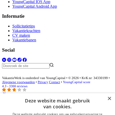
YoungCapital IOS App
YoungCapital Android App
Informatie
Sollicitatietips
Vakantiekrachten
CV maken
Vakantiebanen
Social
VakantieWerk is onderdeel van YoungCapital • © 2026 • KvK nr: 34330199 •
Algemene voorwaarden
•
Privacy
Contact
•
YoungCapital score
4.3 - 3366 reviews
×
Deze website maakt gebruik
Inloggen als bedrijf
van cookies.
Deze website gebruikt cookies om uw gebruikerservaring te
E-mail
*