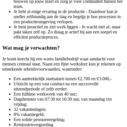
bouwen op jouw inzet en zorg je voor continuïteit binnen het
team.
Je hebt al enige ervaring in de productie - Daardoor kun je
sneller zelfstandig aan de slag en begrijp je hoe processen in
een productieomgeving verlopen.
Je bent proactief en ziet werk liggen - Je wacht niet af, maar
pakt taken zelf op. Zo draag je actief bij aan een soepel en
efficiënt productieproces.
Wat mag je verwachten?
Je komt terecht bij een warm familiebedrijf waar aandacht voor
mensen centraal staat. Naast een fijne werksfeer kun je rekenen op
uitstekende arbeidsvoorwaarden, waaronder:
Een aantrekkelijk startsalaris tussen €2.700 en €3.000,-
Uitzicht op een vast contract na een succesvolle
uitzendperiode of zelfs eerder;
Een fulltime werkweek van 40 uur;
Dagdiensten van 07:30 tot 16:30 uur, van maandag t/m
vrijdag;
32 vakantiedagen;
8% vakantiegeld;
Een solide pensioenregeling;
Reiskostenvergoeding