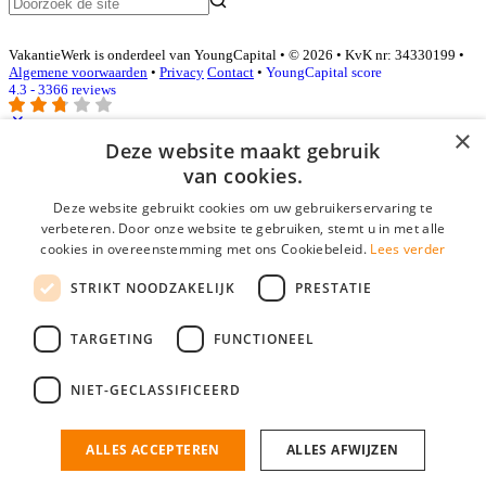
VakantieWerk is onderdeel van YoungCapital • © 2026 • KvK nr: 34330199 •
Algemene voorwaarden
•
Privacy
Contact
•
YoungCapital score
4.3 - 3366 reviews
×
Deze website maakt gebruik
Inloggen als bedrijf
van cookies.
Deze website gebruikt cookies om uw gebruikerservaring te
E-mail
*
verbeteren. Door onze website te gebruiken, stemt u in met alle
cookies in overeenstemming met ons Cookiebeleid.
Lees verder
Wachtwoord
STRIKT NOODZAKELIJK
PRESTATIE
login gegevens onthouden
Wachtwoord vergeten?
login
TARGETING
FUNCTIONEEL
Bedrijf aanmelden
NIET-GECLASSIFICEERD
Na het aanmelden kun je meteen je vacature plaatsen en heb je je
nieuwe collega/werknemer zo gevonden!
ALLES ACCEPTEREN
ALLES AFWIJZEN
Heb je nog geen gratis bedrijfsprofiel?