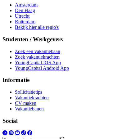
Amsterdam
Den Haag
Utrecht
Rotterdam
Bekijk hier alle regio's
Studenten / Werkgevers
Zoek een vakantiebaan
Zoek vakantiekrachten
YoungCapital IOS App
YoungCapital Android App
Informatie
Sollicitatietips
Vakantiekrachten
CV maken
Vakantiebanen
Social