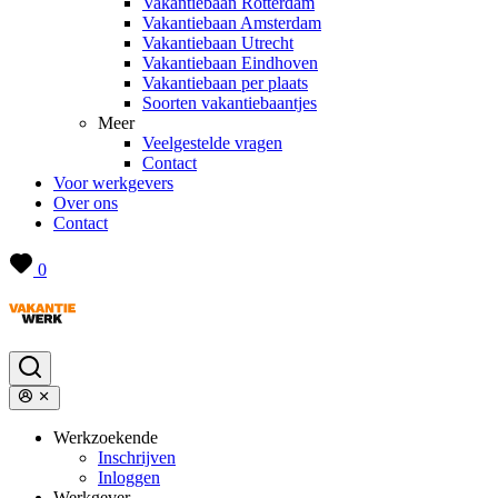
Vakantiebaan Rotterdam
Vakantiebaan Amsterdam
Vakantiebaan Utrecht
Vakantiebaan Eindhoven
Vakantiebaan per plaats
Soorten vakantiebaantjes
Meer
Veelgestelde vragen
Contact
Voor werkgevers
Over ons
Contact
0
Werkzoekende
Inschrijven
Inloggen
Werkgever