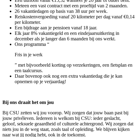
Een uurloon vanaf €15,52 wanneer je 20 jaar of ouder bent.
Meteen een vast contract met een proeftijd van 2 maanden.
26 vakantiedagen op basis van 38 uur per week.
Reiskostenvergoeding vanaf 20 kilometer per dag vanaf €0,14
per kilometer.
Een bijdrage aan je pensioen vanaf 18 jaar.
Elk jaar 8% vakantiegeld en een eindejaarsuitkering in
december als je langer dan 6 maanden bij ons werkt.
Ons programma “
Fris in je werk
” met bijvoorbeeld korting op verzekeringen, een fietsplan en
een taalcursus.
Daar bovenop ook nog een extra vakantiedag die je kan
opnemen op je verjaardag!
Bij ons draait het om jou
Bij CSU zetten wij jou voorop. Wij zorgen dat jouw baan past bij
jouw privéleven. Iedereen is welkom bij CSU: ieder geslacht,
geloof, seksuele geaardheid of culturele achtergrond. Wij zorgen dat
niets jou in de weg staat, zoals taal of opleiding. We blijven kijken
naar wat jij nodig hebt, ook in de toekomst.