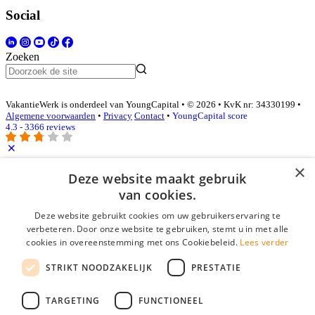
Social
Zoeken
VakantieWerk is onderdeel van YoungCapital • © 2026 • KvK nr: 34330199 •
Algemene voorwaarden
•
Privacy
Contact
•
YoungCapital score
4.3 - 3366 reviews
×
Inloggen als bedrijf
Deze website maakt gebruik
van cookies.
E-mail
*
Deze website gebruikt cookies om uw gebruikerservaring te
verbeteren. Door onze website te gebruiken, stemt u in met alle
cookies in overeenstemming met ons Cookiebeleid.
Lees verder
Wachtwoord
STRIKT NOODZAKELIJK
PRESTATIE
login gegevens onthouden
Wachtwoord vergeten?
login
TARGETING
FUNCTIONEEL