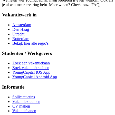
We heten wel YoungCapital, maar iedereen is even welkom. Ook als
je al wat meer ervaring hebt. Meer weten? Check onze FAQ.
Vakantiewerk in
Amsterdam
Den Haag
Utrecht
Rotterdam
Bekijk hier alle regio's
Studenten / Werkgevers
Zoek een vakantiebaan
Zoek vakantiekrachten
YoungCapital IOS App
YoungCapital Android App
Informatie
Sollicitatietips
Vakantiekrachten
CV maken
Vakantiebanen