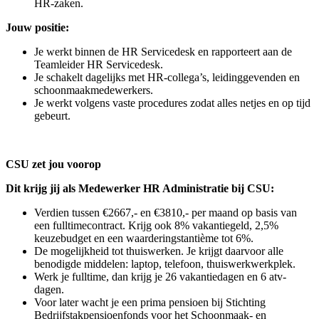
HR‑zaken.
Jouw positie:
Je werkt binnen de HR Servicedesk en rapporteert aan de
Teamleider HR Servicedesk.
Je schakelt dagelijks met HR‑collega’s, leidinggevenden en
schoonmaakmedewerkers.
Je werkt volgens vaste procedures zodat alles netjes en op tijd
gebeurt.
CSU zet jou voorop
Dit krijg jij als Medewerker HR Administratie bij CSU:
Verdien tussen €2667,- en €3810,- per maand op basis van
een fulltimecontract. Krijg ook 8% vakantiegeld, 2,5%
keuzebudget en een waarderingstantième tot 6%.
De mogelijkheid tot thuiswerken. Je krijgt daarvoor alle
benodigde middelen: laptop, telefoon, thuiswerkwerkplek.
Werk je fulltime, dan krijg je 26 vakantiedagen en 6 atv-
dagen.
Voor later wacht je een prima pensioen bij Stichting
Bedrijfstakpensioenfonds voor het Schoonmaak- en