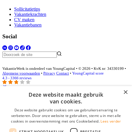
Sollicitatietips
Vakantiekrachten
CV maken
Vakantiebanen
Social
VakantieWerk is onderdeel van YoungCapital • © 2026 • KvK nr: 34330199 •
Algemene voorwaarden
•
Privacy
Contact
•
YoungCapital score
4.3 - 3366 reviews
×
Deze website maakt gebruik
Inloggen als bedrijf
van cookies.
Deze website gebruikt cookies om uw gebruikerservaring te
E-mail
*
verbeteren. Door onze website te gebruiken, stemt u in met alle
cookies in overeenstemming met ons Cookiebeleid.
Lees verder
Wachtwoord
STRIKT NOODZAKELIJK
PRESTATIE