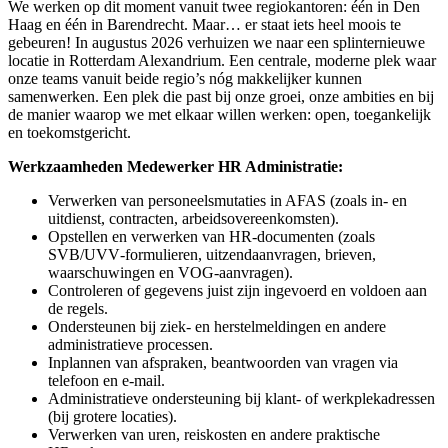
We werken op dit moment vanuit twee regiokantoren: één in Den
Haag en één in Barendrecht. Maar… er staat iets heel moois te
gebeuren! In augustus 2026 verhuizen we naar een splinternieuwe
locatie in Rotterdam Alexandrium. Een centrale, moderne plek waar
onze teams vanuit beide regio’s nóg makkelijker kunnen
samenwerken. Een plek die past bij onze groei, onze ambities en bij
de manier waarop we met elkaar willen werken: open, toegankelijk
en toekomstgericht.
Werkzaamheden Medewerker HR Administratie:
Verwerken van personeelsmutaties in AFAS (zoals in- en
uitdienst, contracten, arbeidsovereenkomsten).
Opstellen en verwerken van HR‑documenten (zoals
SVB/UVV‑formulieren, uitzendaanvragen, brieven,
waarschuwingen en VOG-aanvragen).
Controleren of gegevens juist zijn ingevoerd en voldoen aan
de regels.
Ondersteunen bij ziek- en herstelmeldingen en andere
administratieve processen.
Inplannen van afspraken, beantwoorden van vragen via
telefoon en e‑mail.
Administratieve ondersteuning bij klant- of werkplekadressen
(bij grotere locaties).
Verwerken van uren, reiskosten en andere praktische