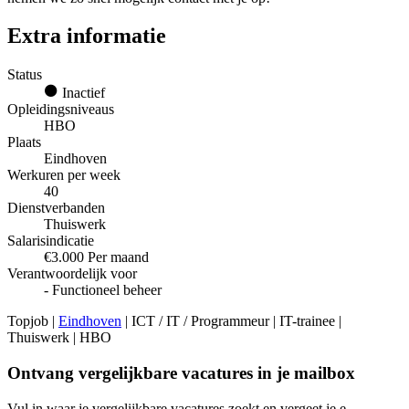
Extra informatie
Status
Inactief
Opleidingsniveaus
HBO
Plaats
Eindhoven
Werkuren per week
40
Dienstverbanden
Thuiswerk
Salarisindicatie
€3.000 Per maand
Verantwoordelijk voor
- Functioneel beheer
Topjob
|
Eindhoven
| ICT / IT / Programmeur | IT-trainee |
Thuiswerk | HBO
Ontvang vergelijkbare vacatures in je mailbox
Vul in waar je vergelijkbare vacatures zoekt en vergeet je e-