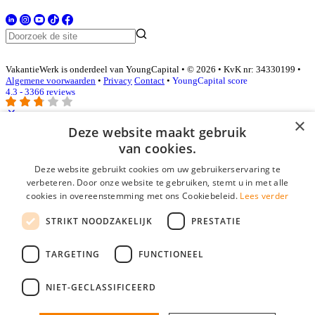
VakantieWerk is onderdeel van YoungCapital • © 2026 • KvK nr: 34330199 •
Algemene voorwaarden
•
Privacy
Contact
•
YoungCapital score
4.3 - 3366 reviews
×
Deze website maakt gebruik
Inloggen als bedrijf
van cookies.
Deze website gebruikt cookies om uw gebruikerservaring te
E-mail
*
verbeteren. Door onze website te gebruiken, stemt u in met alle
cookies in overeenstemming met ons Cookiebeleid.
Lees verder
Wachtwoord
STRIKT NOODZAKELIJK
PRESTATIE
login gegevens onthouden
Wachtwoord vergeten?
login
TARGETING
FUNCTIONEEL
Bedrijf aanmelden
NIET-GECLASSIFICEERD
Na het aanmelden kun je meteen je vacature plaatsen en heb je je