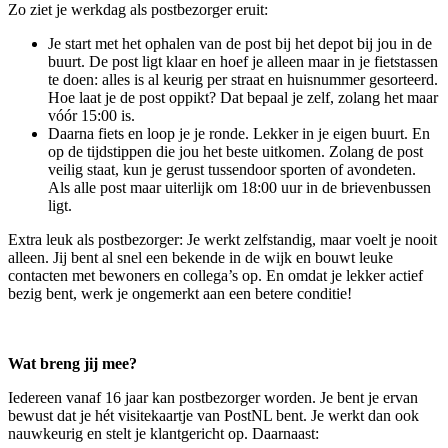
Zo ziet je werkdag als postbezorger eruit:
Je start met het ophalen van de post bij het depot bij jou in de
buurt. De post ligt klaar en hoef je alleen maar in je fietstassen
te doen: alles is al keurig per straat en huisnummer gesorteerd.
Hoe laat je de post oppikt? Dat bepaal je zelf, zolang het maar
vóór 15:00 is.
Daarna fiets en loop je je ronde. Lekker in je eigen buurt. En
op de tijdstippen die jou het beste uitkomen. Zolang de post
veilig staat, kun je gerust tussendoor sporten of avondeten.
Als alle post maar uiterlijk om 18:00 uur in de brievenbussen
ligt.
Extra leuk als postbezorger: Je werkt zelfstandig, maar voelt je nooit
alleen. Jij bent al snel een bekende in de wijk en bouwt leuke
contacten met bewoners en collega’s op. En omdat je lekker actief
bezig bent, werk je ongemerkt aan een betere conditie!
Wat breng jij mee?
Iedereen vanaf 16 jaar kan postbezorger worden. Je bent je ervan
bewust dat je hét visitekaartje van PostNL bent. Je werkt dan ook
nauwkeurig en stelt je klantgericht op. Daarnaast: