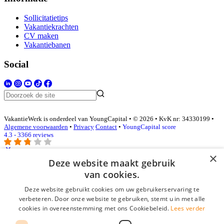
Sollicitatietips
Vakantiekrachten
CV maken
Vakantiebanen
Social
VakantieWerk is onderdeel van YoungCapital • © 2026 • KvK nr: 34330199 •
Algemene voorwaarden
•
Privacy
Contact
•
YoungCapital score
4.3 - 3366 reviews
×
Deze website maakt gebruik
Inloggen als bedrijf
van cookies.
Deze website gebruikt cookies om uw gebruikerservaring te
E-mail
*
verbeteren. Door onze website te gebruiken, stemt u in met alle
cookies in overeenstemming met ons Cookiebeleid.
Lees verder
Wachtwoord