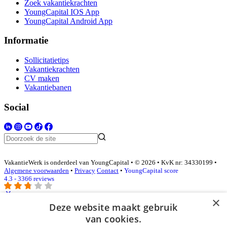
Zoek vakantiekrachten
YoungCapital IOS App
YoungCapital Android App
Informatie
Sollicitatietips
Vakantiekrachten
CV maken
Vakantiebanen
Social
VakantieWerk is onderdeel van YoungCapital • © 2026 • KvK nr: 34330199 •
Algemene voorwaarden
•
Privacy
Contact
•
YoungCapital score
4.3 - 3366 reviews
×
Deze website maakt gebruik
Inloggen als bedrijf
van cookies.