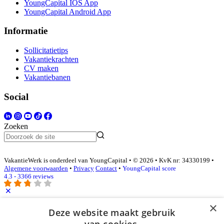
YoungCapital IOS App
YoungCapital Android App
Informatie
Sollicitatietips
Vakantiekrachten
CV maken
Vakantiebanen
Social
Zoeken
VakantieWerk is onderdeel van YoungCapital • © 2026 • KvK nr: 34330199 •
Algemene voorwaarden
•
Privacy
Contact
•
YoungCapital score
4.3 - 3366 reviews
×
Inloggen als bedrijf
Deze website maakt gebruik