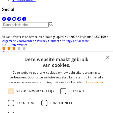
Social
VakantieWerk is onderdeel van YoungCapital • © 2026 • KvK nr: 34330199 •
Algemene voorwaarden
•
Privacy
Contact
•
YoungCapital score
4.3 - 3366 reviews
×
Deze website maakt gebruik
Inloggen als bedrijf
van cookies.
Deze website gebruikt cookies om uw gebruikerservaring te
E-mail
*
verbeteren. Door onze website te gebruiken, stemt u in met alle
cookies in overeenstemming met ons Cookiebeleid.
Lees verder
Wachtwoord
STRIKT NOODZAKELIJK
PRESTATIE
login gegevens onthouden
Wachtwoord vergeten?
login
TARGETING
FUNCTIONEEL
Bedrijf aanmelden