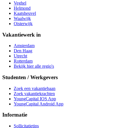
Veghel
Helmond
Kaatsheuvel
Waalwijk
Oisterwijk
Vakantiewerk in
Amsterdam
Den Haag
Utrecht
Rotterdam
Bekijk hier alle regio's
Studenten / Werkgevers
Zoek een vakantiebaan
Zoek vakantiekrachten
YoungCapital IOS App
YoungCapital Android App
Informatie
Sollicitatietips