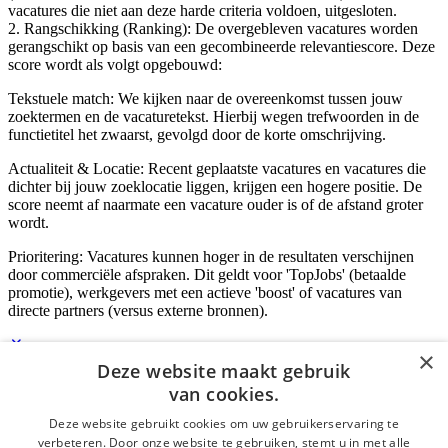
vacatures die niet aan deze harde criteria voldoen, uitgesloten.
2. Rangschikking (Ranking): De overgebleven vacatures worden
gerangschikt op basis van een gecombineerde relevantiescore. Deze
score wordt als volgt opgebouwd:
Tekstuele match: We kijken naar de overeenkomst tussen jouw
zoektermen en de vacaturetekst. Hierbij wegen trefwoorden in de
functietitel het zwaarst, gevolgd door de korte omschrijving.
Actualiteit & Locatie: Recent geplaatste vacatures en vacatures die
dichter bij jouw zoeklocatie liggen, krijgen een hogere positie. De
score neemt af naarmate een vacature ouder is of de afstand groter
wordt.
Prioritering: Vacatures kunnen hoger in de resultaten verschijnen
door commerciële afspraken. Dit geldt voor 'TopJobs' (betaalde
promotie), werkgevers met een actieve 'boost' of vacatures van
directe partners (versus externe bronnen).
×
Deze website maakt gebruik
Inloggen als bedrijf
van cookies.
Deze website gebruikt cookies om uw gebruikerservaring te
E-mail
*
verbeteren. Door onze website te gebruiken, stemt u in met alle