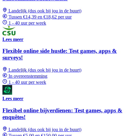
Landelijk (dus ook bij jou in de buurt)
Tussen €14,39 en €18,62 per uur
1 - 40 uur per week
Lees meer
Flexible online side hustle: Test games, apps &
surveys!
Landelijk (dus ook bij jou in de buurt)
In overeenstemming
1 - 40 uur per week
Lees meer
Flexibel online bijverdienen: Test games, apps &
enquêtes!
Landelijk (dus ook bij jou in de buurt)
Tussen €5,00 en €150,00 per uur