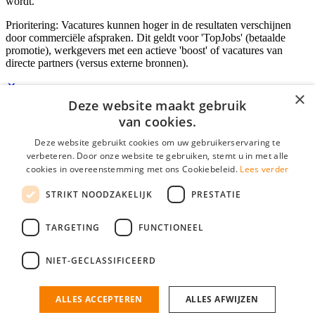
wordt.
Prioritering: Vacatures kunnen hoger in de resultaten verschijnen
door commerciële afspraken. Dit geldt voor 'TopJobs' (betaalde
promotie), werkgevers met een actieve 'boost' of vacatures van
directe partners (versus externe bronnen).
×
Deze website maakt gebruik
Inloggen als bedrijf
van cookies.
Deze website gebruikt cookies om uw gebruikerservaring te
E-mail
*
verbeteren. Door onze website te gebruiken, stemt u in met alle
cookies in overeenstemming met ons Cookiebeleid.
Lees verder
Wachtwoord
STRIKT NOODZAKELIJK
PRESTATIE
login gegevens onthouden
Wachtwoord vergeten?
login
TARGETING
FUNCTIONEEL
Bedrijf aanmelden
NIET-GECLASSIFICEERD
Na het aanmelden kun je meteen je vacature plaatsen en heb je je
nieuwe collega/werknemer zo gevonden!
ALLES ACCEPTEREN
ALLES AFWIJZEN