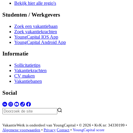
Bekijk hier alle regio's
Studenten / Werkgevers
Zoek een vakantiebaan
Zoek vakantiekrachten
YoungCapital IOS App
YoungCapital Android App
Informatie
Sollicitatietips
Vakantiekrachten
CV maken
Vakantiebanen
Social
VakantieWerk is onderdeel van YoungCapital • © 2026 • KvK nr: 34330199 •
Algemene voorwaarden
•
Privacy
Contact
•
YoungCapital score